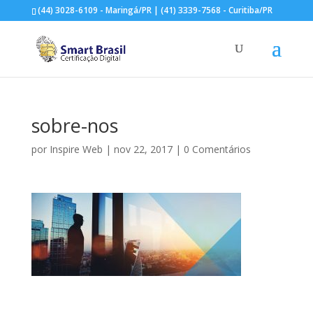
(44) 3028-6109 - Maringá/PR | (41) 3339-7568 - Curitiba/PR
sobre-nos
por
Inspire Web
|
nov 22, 2017
|
0 Comentários