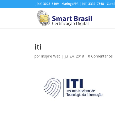
(44) 3028-6109 - Maringá/PR | (41) 3339-7568 - Curit
iti
por
Inspire Web
|
jul 24, 2018
|
0 Comentários