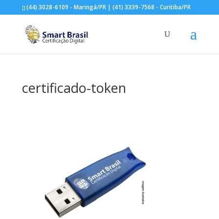
(44) 3028-6109 - Maringá/PR | (41) 3339-7568 - Curitiba/PR
certificado-token