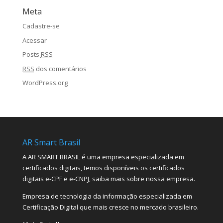
Meta
Cadastre-se
Acessar
Posts
RSS
RSS
dos comentários
WordPress.org
AR Smart Brasil
A AR SMART BRASIL é uma empresa especializada em
certificados digitais, temos disponíveis os certificados
digitais e-CPF e e-CNPJ, saiba mais sobre nossa empresa.
Empresa de tecnologia da informação especializada em
Certificação Digital que mais cresce no mercado brasileiro.